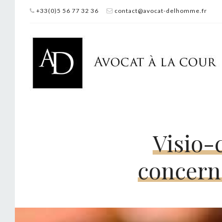
+33(0)5 56 77 32 36
contact@avocat-delhomme.fr
Visio-
concern