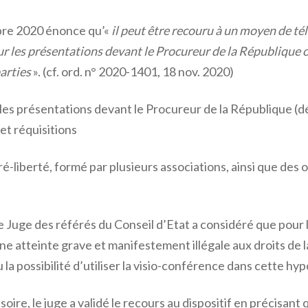
bre 2020 énonce qu’«
il peut être recouru à un moyen de 
ur les présentations devant le Procureur de la République o
parties
». (cf. ord. n° 2020-1401, 18 nov. 2020)
les présentations devant le Procureur de la République (d
et réquisitions
ré-liberté, formé par plusieurs associations, ainsi que des 
 Juge des référés du Conseil d’Etat a considéré que pour 
 une atteinte grave et manifestement illégale aux droits de 
a possibilité d’utiliser la visio-conférence dans cette hy
oire, le juge a validé le recours au dispositif en précisant